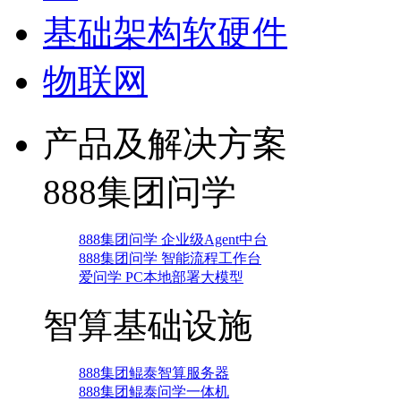
基础架构软硬件
物联网
产品及解决方案
888集团问学
888集团问学 企业级Agent中台
888集团问学 智能流程工作台
爱问学 PC本地部署大模型
智算基础设施
888集团鲲泰智算服务器
888集团鲲泰问学一体机