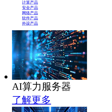
计算产品
安全产品
网络产品
软件产品
外设产品
AI算力服务器
了解更多