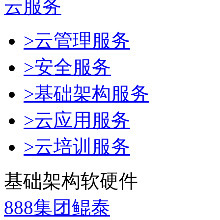
云服务
>云管理服务
>安全服务
>基础架构服务
>云应用服务
>云培训服务
基础架构软硬件
888集团鲲泰