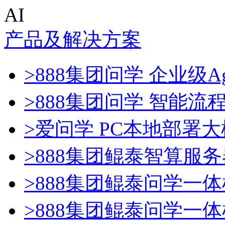
AI
产品及解决方案
>888集团问学 企业级Ag
>888集团问学 智能流
>爱问学 PC本地部署
>888集团鲲泰智算服务
>888集团鲲泰问学一体
>888集团鲲泰问学一体机