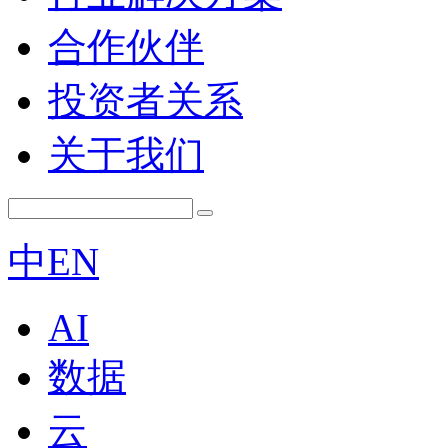
合作伙伴
投资者关系
关于我们
中
EN
AI
数据
云