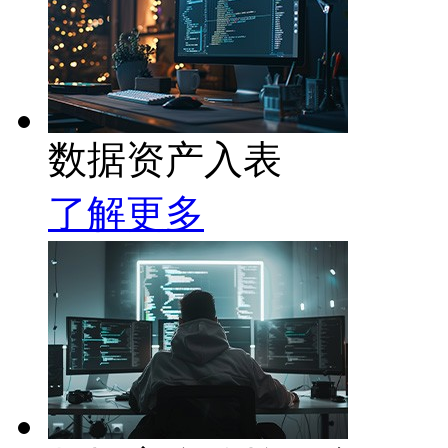
数据资产入表
了解更多