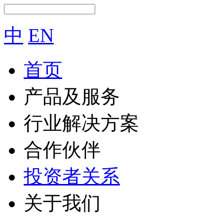
中
EN
首页
产品及服务
行业解决方案
合作伙伴
投资者关系
关于我们