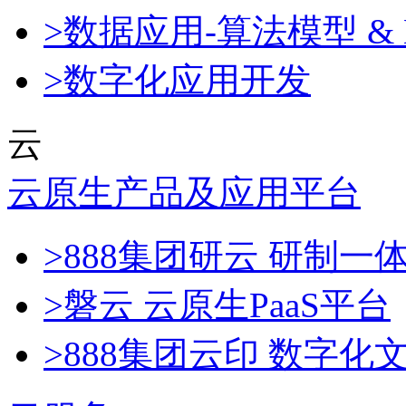
>数据应用-算法模型 & 
>数字化应用开发
云
云原生产品及应用平台
>888集团研云 研制
>磐云 云原生PaaS平台
>888集团云印 数字化