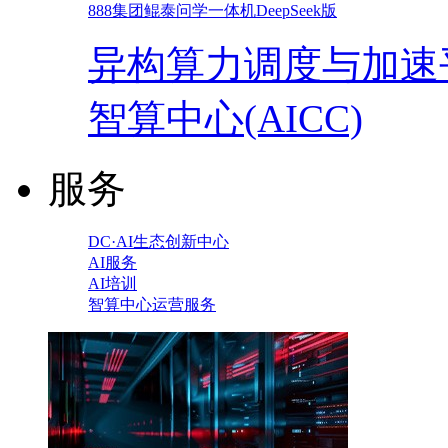
888集团鲲泰问学一体机DeepSeek版
异构算力调度与加速
智算中心(AICC)
服务
DC·AI生态创新中心
AI服务
AI培训
智算中心运营服务