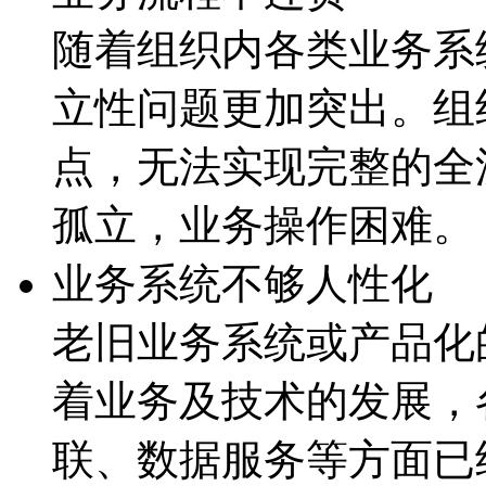
随着组织内各类业务系统
立性问题更加突出。组
点，无法实现完整的
孤立，业务操作困难。
业务系统不够人性化
老旧业务系统或产品化的
着业务及技术的发展
联、数据服务等方面