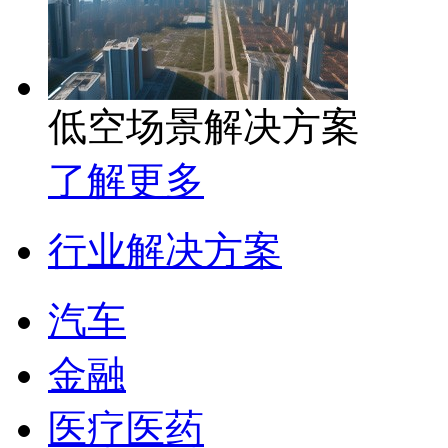
低空场景解决方案
了解更多
行业解决方案
汽车
金融
医疗医药