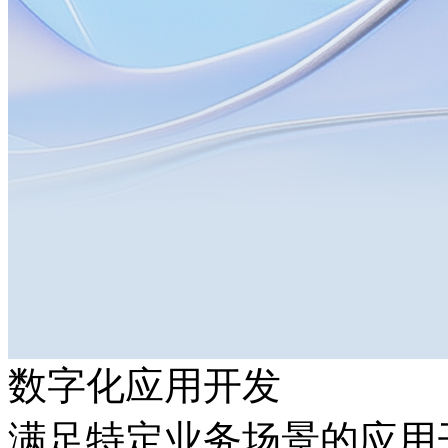
数字化应用开发
满足特定业务场景的应用