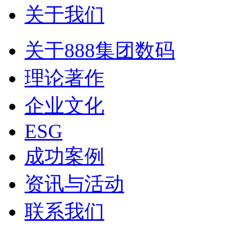
关于我们
关于888集团数码
理论著作
企业文化
ESG
成功案例
资讯与活动
联系我们