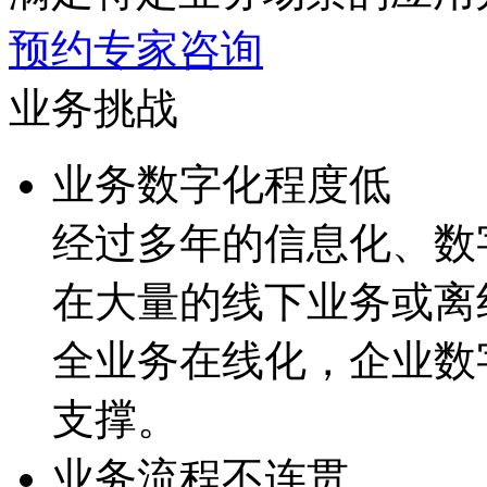
预约专家咨询
业务挑战
业务数字化程度低
经过多年的信息化、
在大量的线下业务或离线流
全业务在线化，企
支撑。
业务流程不连贯