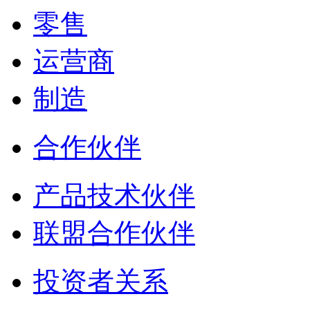
零售
运营商
制造
合作伙伴
产品技术伙伴
联盟合作伙伴
投资者关系