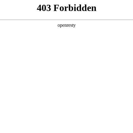
产品及服务
行业解决方案
合作伙伴
投资者关系
：以生成式AI打造绿色低碳行业的“懂碳帝”
2025 / 07 / 10
升级和企业发展的重要方向。同一时刻，AI正重塑行业格局，如何将
云原力2025-企业AI价值先锋实践”直播活动中，888集团数码与北
，分享生成式AI推动企业绿色低碳转型的创新路径。